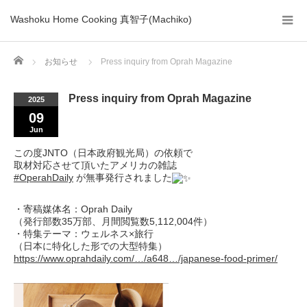
Washoku Home Cooking 真智子(Machiko)
Home
お知らせ
Press inquiry from Oprah Magazine
Press inquiry from Oprah Magazine
2025
09
Jun
この度JNTO（日本政府観光局）の依頼で
取材対応させて頂いたアメリカの雑誌
#OperahDaily
が無事発行されました
・寄稿媒体名：Oprah Daily
（発行部数35万部、月間閲覧数5,112,004件）
・特集テーマ：ウェルネス×旅行
（日本に特化した形での大型特集）
https://www.oprahdaily.com/…/a648…/japanese-food-primer/