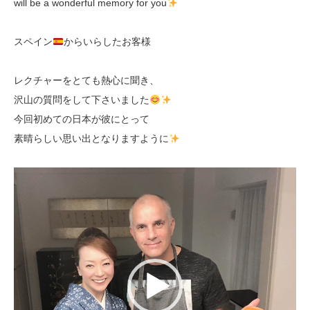
will be a wonderful memory for you
スペイン
からいらしたお客様
レクチャーをとても熱心に聞き、
沢山の質問をして下さいました
今回初めての日本が彼にとって
素晴らしい思い出となりますように
動
画
プ
レ
ー
ヤ
ー