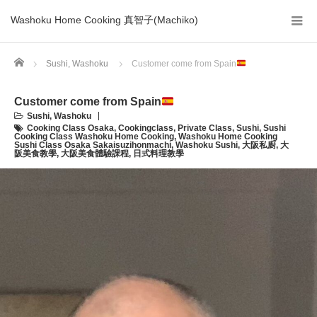
Washoku Home Cooking 真智子(Machiko)
Home
Sushi
,
Washoku
Customer come from Spain
Customer come from Spain
Sushi
,
Washoku
Cooking Class Osaka
,
Cookingclass
,
Private Class
,
Sushi
,
Sushi
Cooking Class Washoku Home Cooking
,
Washoku Home Cooking
Sushi Class Osaka Sakaisuzihonmachi
,
Washoku Sushi
,
大阪私廚
,
大
阪美食教學
,
大阪美食體驗課程
,
日式料理教學