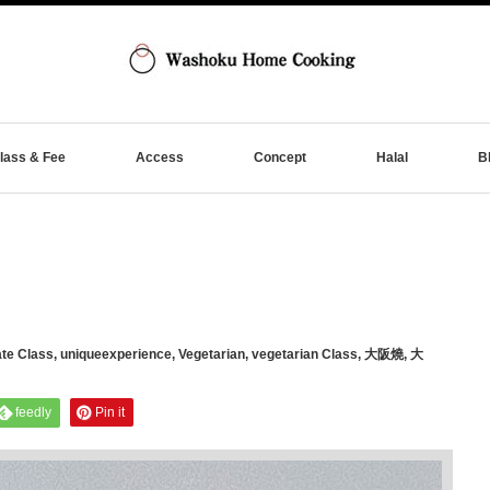
lass & Fee
Access
Concept
Halal
B
ate Class
,
uniqueexperience
,
Vegetarian
,
vegetarian Class
,
大阪燒
,
大
feedly
Pin it