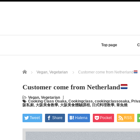
Top page
C
Home
Vegan
,
Vegetarian
Customer come from Netherland
Customer come from Netherland
Vegan
,
Vegetarian
Cooking Class Osaka
,
Cookingclass
,
cookingclassosaka
,
Priv
阪私廚
,
大阪美食教學
,
大阪美食體驗課程
,
日式料理教學
,
章魚燒
Tweet
Share
Hatena
Pocket
RSS